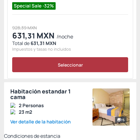
Special Sale -32%
928,39 MXN
631,
MXN
31
/noche
Total de
631,31 MXN
Impuestos y tasas no incluidos
Seleccionar
Habitación estandar 1
cama
2 Personas
23 m2
15
Ver detalle de la habitación
Condiciones de estancia