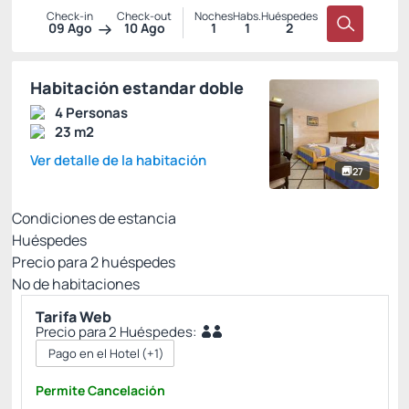
Check-in
Check-out
Noches
Habs.
Huéspedes
09 Ago
10 Ago
1
1
2
Habitación estandar doble
4 Personas
23 m2
Ver detalle de la habitación
27
Condiciones de estancia
Huéspedes
Precio para
2
huéspedes
Nº de habitaciones
Tarifa Web
Precio para 2 Huéspedes:
Pago en el Hotel
(+1)
Permite Cancelación