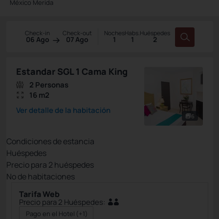
México Merida
Check-in
Check-out
Noches
Habs.
Huéspedes
06 Ago
07 Ago
1
1
2
Estandar SGL 1 Cama King
2 Personas
16 m2
Ver detalle de la habitación
6
Condiciones de estancia
Huéspedes
Precio para
2
huéspedes
Nº de habitaciones
Tarifa Web
Precio para 2 Huéspedes:
Pago en el Hotel
(+1)