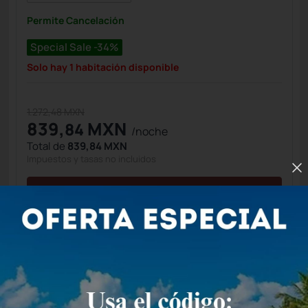
Permite Cancelación
Special Sale -34%
Solo hay 1 habitación disponible
1.272,48 MXN
839,
MXN
84
/noche
Total de
839,84 MXN
Impuestos y tasas no incluidos
Seleccionar
Estándar Doble 2 Camas
Matrimoniales
4 Personas
16 m2