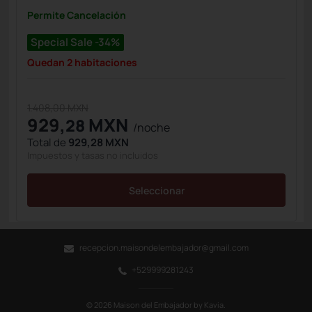
Permite Cancelación
Special Sale -34%
Quedan 2 habitaciones
1.408,00 MXN
929,
MXN
28
/noche
Total de
929,28 MXN
Impuestos y tasas no incluidos
Seleccionar
recepcion.maisondelembajador@gmail.com
+529999281243
© 2026 Maison del Embajador by Kavia.