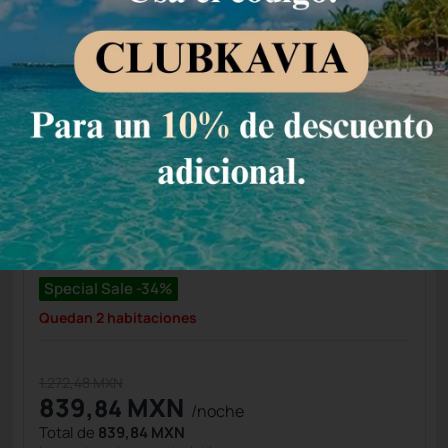
6
Ver detalle de la habitación
Condiciones de estancia
Huéspedes
Precio para
2
huéspedes
Nº de habitaciones
Tarifa Web
Precio para 2 Huéspedes:
Pago en el Hotel
(+1)
Permite Cancelación
Special Sale -34%
Quedan 2 habitaciones
1.272,48 MXN
839,
MXN
84
/noche
Total de
839,84 MXN