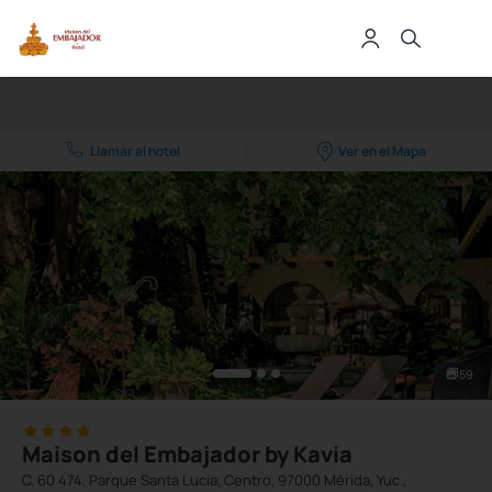
Llamar al hotel
Ver en el Mapa
59
Maison del Embajador by Kavia
C. 60 474, Parque Santa Lucia, Centro, 97000 Mérida, Yuc.,