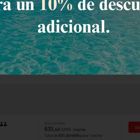
o garantizado!
e Estándar
trimoniales, TV con canales de cable, escritorio, closet, ventilador, a
ado.
n
902,00 MXN
Se
631,
40
MXN
/noche
Total de
631,40 MXN
para 1 noche