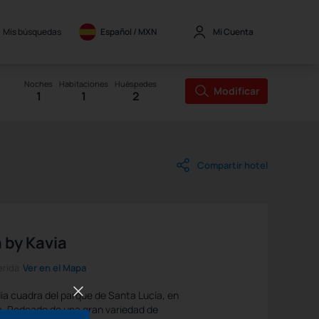
Mis búsquedas
Español / 
MXN
Mi Cuenta
Noches
Habitaciones
Huéspedes
Modificar
1
1
2
Compartir hotel
 by Kavia
erida
Ver en el Mapa
ia cuadra del parque de Santa Lucía, en
da. Rodeado de una gran variedad de