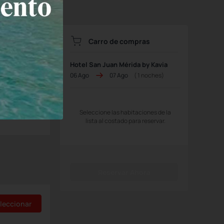
Carro de compras
Hotel San Juan Mérida by Kavia
06 Ago
07 Ago
(
1
noches)
ire
Seleccione las habitaciones de la
lista al costado para reservar.
Reservar Ahora
leccionar