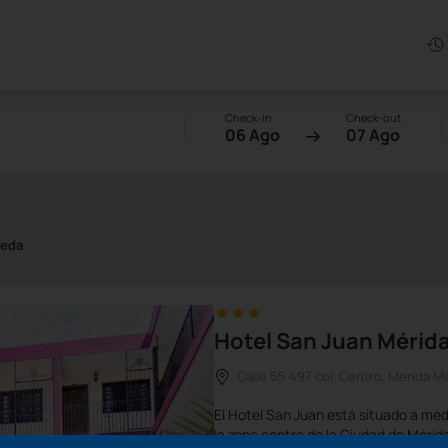
Check-in
Check-out
06 Ago
07 Ago
ueda
Hotel San Juan Mérida
Calle 55 497 col. Centro, Merida M
El Hotel San Juan está situado a med
la zona centro de la Ciudad de Méri