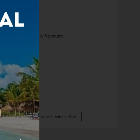
diferentes sitio
a Exterior
Wifi gratuito
Conozca más sobre el Hotel