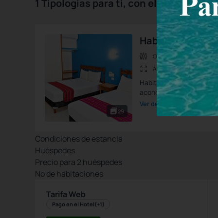
1 Tipologías para ti, con el mejor preci
Habitación Dobl
Ocup.max.:
4 Personas
Área:
18 m2
Habitación con 2 camas ma
acondicionado, baño priv
Ver detalle de la habitació
29
Condiciones de estancia
Huéspedes
Precio para
2
huéspedes
Nº de habitaciones
Tarifa Web
Pago en el Hotel
(+1)