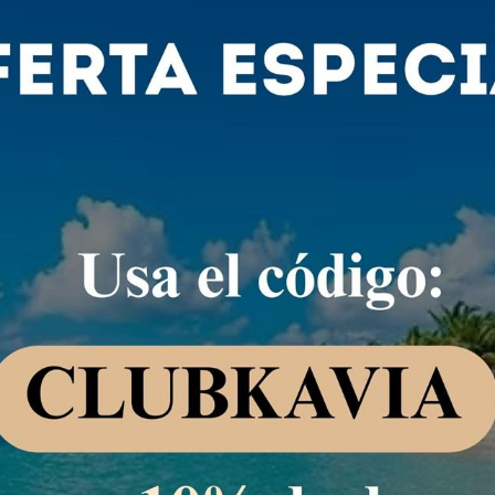
restaurantes, tiendas de artesanías, 
Leer más
Las ofertas de hosting
Estacionamento
Piscin
con costo
45