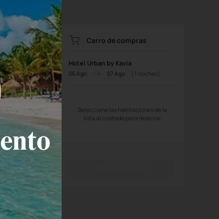
Carro de compras
Hotel Urban by Kavia
06 Ago
07 Ago
(
1
noches)
a plana,
Seleccione las habitaciones de la
lista al costado para reservar.
Reservar Ahora
leccionar