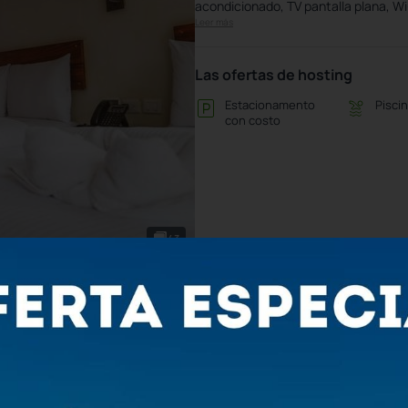
acondicionado, TV pantalla plana, Wi
Leer más
Las ofertas de hosting
Estacionamento
Piscin
con costo
43