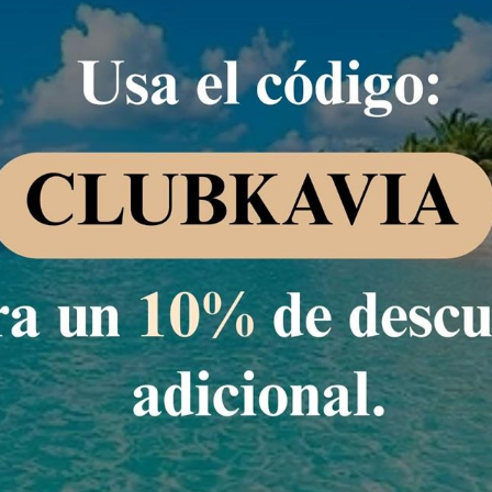
io garantizado!
ndar Doble
bles. Cuenta con WIFI gratis, aire acondicionado, armario, TV pantall
, teléfono,...
n
1.272,48 MXN
Se
839,
84
MXN
/noche
Total de
839,84 MXN
para 1 noche