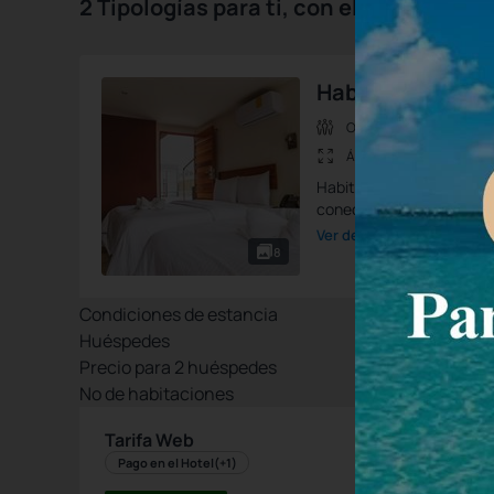
2 Tipologías para ti, con el mejor prec
Habitacion Esta
Ocup.max.:
4 Personas
Área:
30 m2
Habitación con 2 camas do
conector cerca de la cama
Ver detalle de la habitació
8
Condiciones de estancia
Huéspedes
Precio para
2
huéspedes
Nº de habitaciones
Tarifa Web
Pago en el Hotel
(+1)