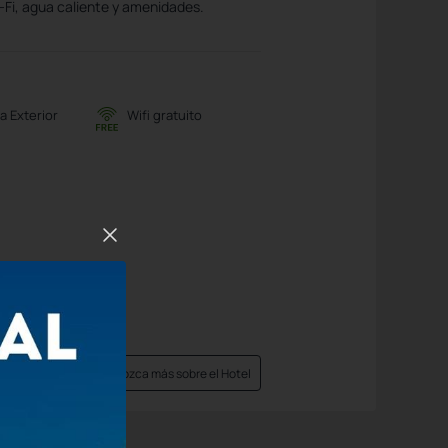
-Fi, agua caliente y amenidades.
a Exterior
Wifi gratuito
Conozca más sobre el Hotel