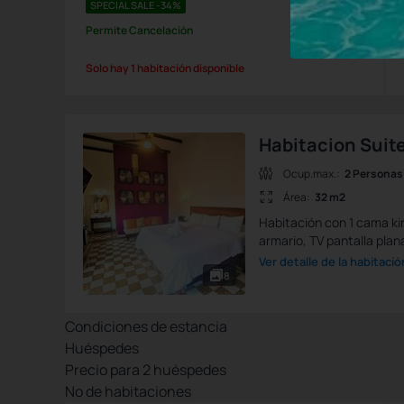
SPECIAL SALE -34%
Permite Cancelación
Solo hay 1 habitación disponible
Habitacion Suit
Ocup.max.:
2 Personas
Área:
32 m2
Habitación con 1 cama kin
armario, TV pantalla plan
Ver detalle de la habitació
8
Condiciones de estancia
Huéspedes
Precio para
2
huéspedes
Nº de habitaciones