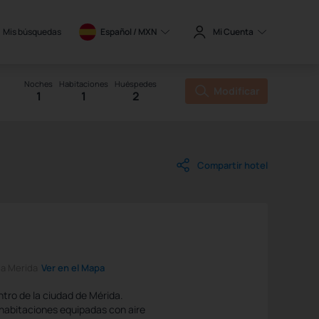
Mis búsquedas
Español / 
MXN
Mi Cuenta
Noches
Habitaciones
Huéspedes
Modificar
1
1
2
Compartir hotel
da Merida
Ver en el Mapa
ntro de la ciudad de Mérida.
habitaciones equipadas con aire