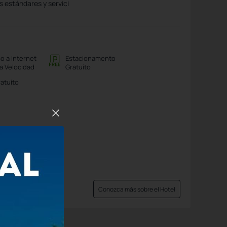
 estándares y servici
o a Internet
Estacionamento
ta Velocidad
Gratuito
ratuito
Conozca más sobre el Hotel