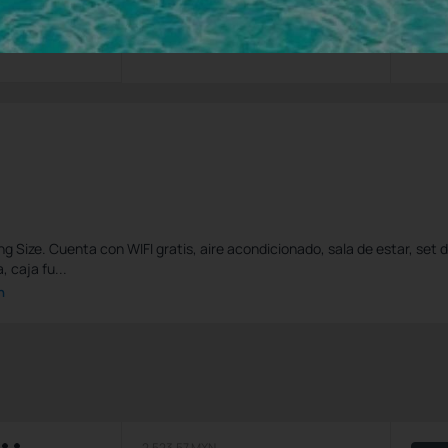
Impuestos y tasas no incluidos
g Size. Cuenta con WIFI gratis, aire acondicionado, sala de estar, set 
, caja fu...
n
2.523,57 MXN