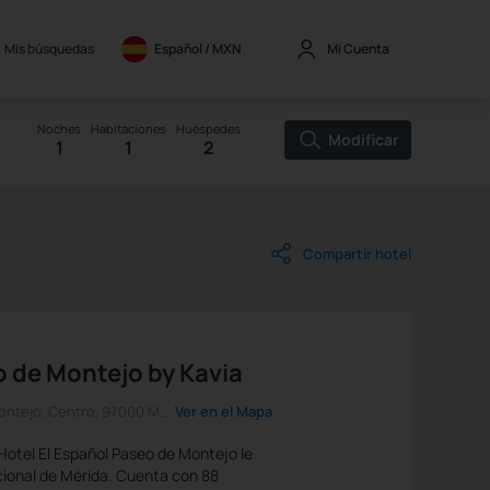
Mis búsquedas
Español / 
MXN
Mi Cuenta
Noches
Habitaciones
Huéspedes
Modificar
1
1
2
Compartir hotel
o de Montejo by Kavia
ntejo, Centro, 97000 M...
Ver en el Mapa
Hotel El Español Paseo de Montejo le
icional de Mérida. Cuenta con 88