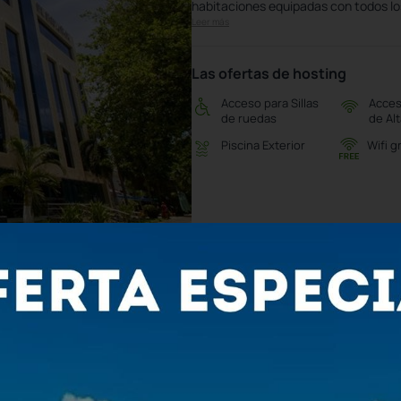
habitaciones equipadas con todos los
Leer más
Las ofertas de hosting
Acceso para Sillas
Acces
de ruedas
de Al
Piscina Exterior
Wifi g
39