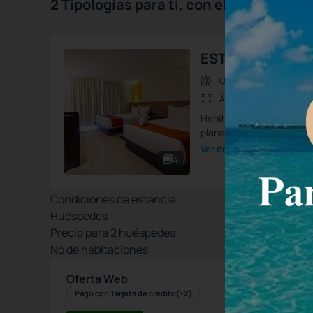
2 Tipologías para ti, con el mejor prec
ESTANDAR MATR
Ocup.max.:
4 Personas
Área:
26 m2
Habitación con 2 camas m
plana, caja fuerte, planch
Ver detalle de la habitació
4
Condiciones de estancia
Huéspedes
Precio para
2
huéspedes
Nº de habitaciones
Oferta Web
Pago con Tarjeta de crédito
(+2)