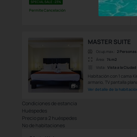
SPECIAL SALE -23%
Permite Cancelación
MASTER SUITE
Ocup.max.:
2 Personas
Área:
74 m2
Vista:
Vista a la Ciudad
Habitación con 1 cama Kin
armario, TV pantalla plana
6
Ver detalle de la habitació
Condiciones de estancia
Huéspedes
Precio para
2
huéspedes
Nº de habitaciones