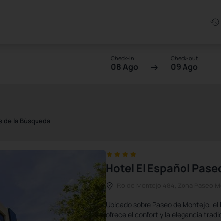
Check-in
Check-out
08 Ago
09 Ago
s de la Búsqueda
Hotel El Español Pase
P.º de Montejo 484, Zona Paseo Mo
Ubicado sobre Paseo de Montejo, el 
ofrece el confort y la elegancia trad