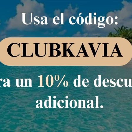
io garantizado!
IMONIAL
atrimoniales. Cuenta con WIFI gratis, aire acondicionado, armario, TV
a, tabla pa...
n
1.529,44 MXN
Se
1.177,
67
MXN
/noche
Total de
1.177,67 MXN
para 1 noche