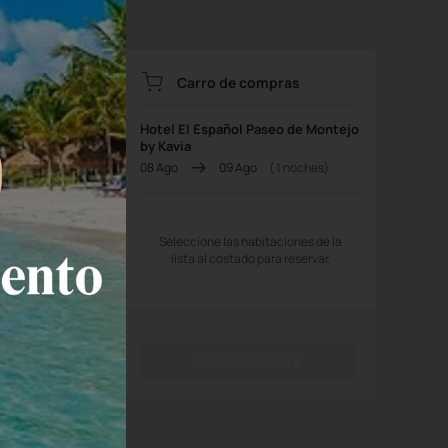
Carro de compras
Hotel El Español Paseo de Montejo
by Kavia
08 Ago
09 Ago
(
1
noches)
 pantalla
Seleccione las habitaciones de la
lista al costado para reservar.
Reservar Ahora
leccionar