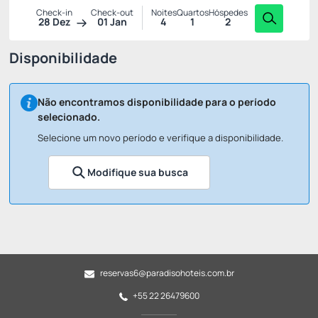
Check-in
Check-out
Noites
Quartos
Hóspedes
28 Dez
01 Jan
4
1
2
Disponibilidade
Não encontramos disponibilidade para o período
selecionado.
Selecione um novo período e verifique a disponibilidade.
Modifique sua busca
reservas6@paradisohoteis.com.br
+55 22 26479600