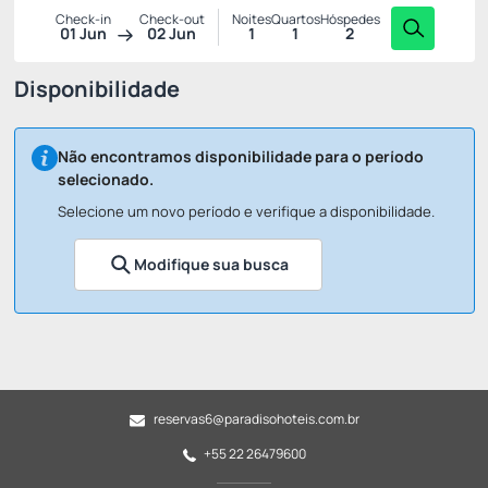
Check-in
Check-out
Noites
Quartos
Hóspedes
01 Jun
02 Jun
1
1
2
Disponibilidade
Não encontramos disponibilidade para o período
selecionado.
Selecione um novo período e verifique a disponibilidade.
Modifique sua busca
reservas6@paradisohoteis.com.br
+55 22 26479600