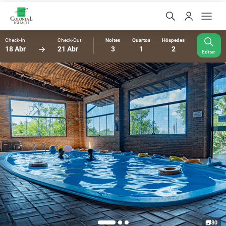
Check-In
Check-Out
Noites
Quartos
Hóspedes
18 Abr
21 Abr
3
1
2
Editar
80