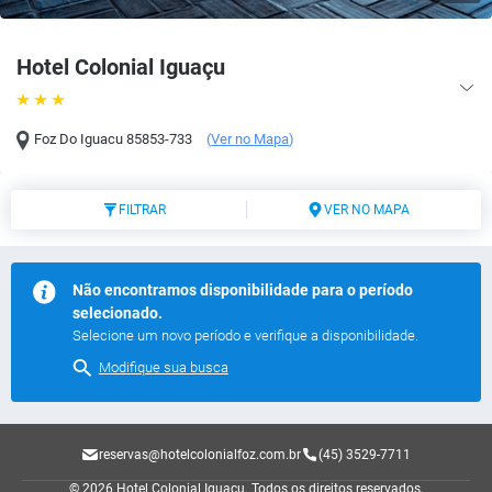
Hotel Colonial Iguaçu
Foz Do Iguacu
85853-733
(
Ver no Mapa
)
FILTRAR
VER NO MAPA
Não encontramos disponibilidade para o período
selecionado.
Selecione um novo período e verifique a disponibilidade.
Modifique sua busca
reservas@hotelcolonialfoz.com.br
(45) 3529-7711
© 2026 Hotel Colonial Iguaçu.
Todos os direitos reservados.