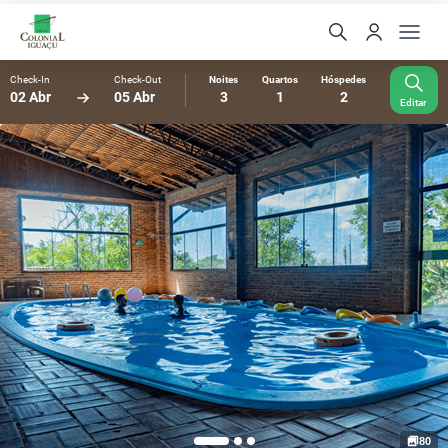
Check-In
Check-Out
Noites
Quartos
Hóspedes
02 Abr
05 Abr
3
1
2
Editar
80