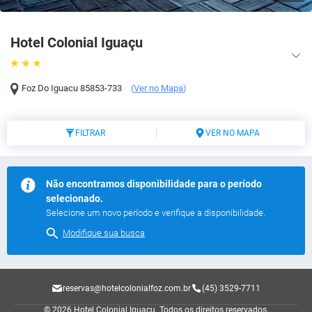
Hotel Colonial Iguaçu
Foz Do Iguacu
85853-733
(
Ver no Mapa
)
FILTRAR
VER NO MAPA
Não encontramos disponibilidade para o período
selecionado.
Selecione um novo período e verifique a disponibilidade.
Modifique sua busca
reservas@hotelcolonialfoz.com.br
(45) 3529-7711
© 2026 Hotel Colonial Iguaçu.
Todos os direitos reservados.