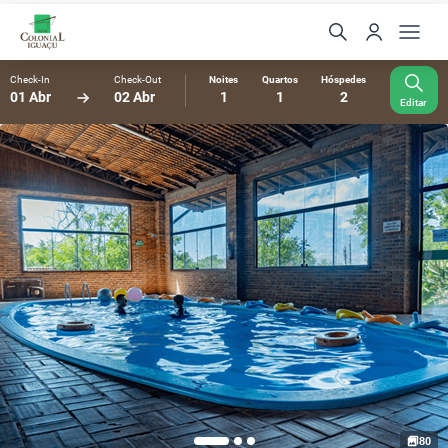
Check-In
Check-Out
Noites
Quartos
Hóspedes
01 Abr
02 Abr
1
1
2
Editar
80