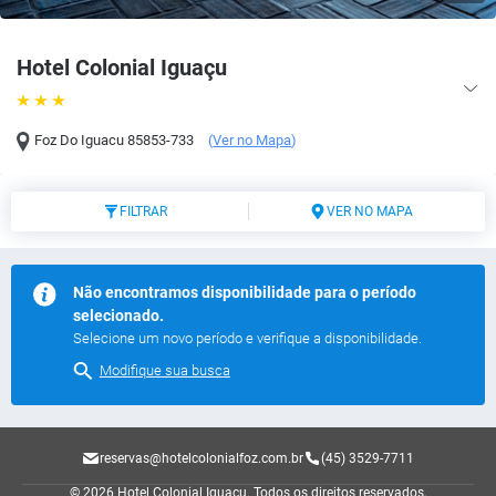
Hotel Colonial Iguaçu
Foz Do Iguacu
85853-733
(
Ver no Mapa
)
FILTRAR
VER NO MAPA
Não encontramos disponibilidade para o período
selecionado.
Selecione um novo período e verifique a disponibilidade.
Modifique sua busca
reservas@hotelcolonialfoz.com.br
(45) 3529-7711
© 2026 Hotel Colonial Iguaçu.
Todos os direitos reservados.