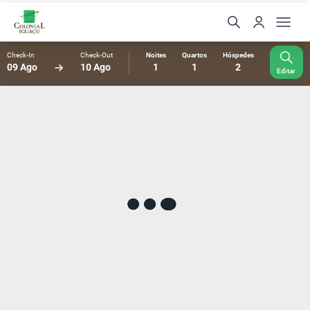
Check-In
Check-Out
Noites
Quartos
Hóspedes
09 Ago
10 Ago
1
1
2
Editar