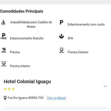
Comodidades Principais
Acessibilidade para Cadeira de
Estacionamento com custo
Rodas
Estacionamento Gratuito
SPA
Piscina
Piscina Exterior
Piscina Interior
Hotel Colonial Iguaçu
Foz Do Iguacu
85853-733
(
Ver no Mapa
)