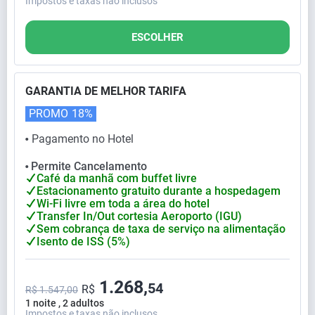
Impostos e taxas não inclusos
ESCOLHER
GARANTIA DE MELHOR TARIFA
PROMO
18%
Pagamento no Hotel
⬤
Permite Cancelamento
⬤
Café da manhã com buffet livre
Estacionamento gratuito durante a hospedagem
Wi-Fi livre em toda a área do hotel
Transfer In/Out cortesia Aeroporto (IGU)
Sem cobrança de taxa de serviço na alimentação
Isento de ISS (5%)
1.268,
54
R$
R$ 1.547,00
1 noite , 2 adultos
Impostos e taxas não inclusos