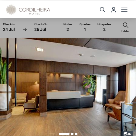
Check-In
Check-Out
Noites
Quartos
Hóspedes
24 Jul
26 Jul
2
1
2
Editar
36