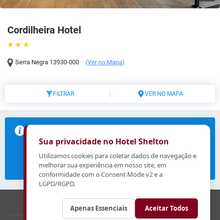
Cordilheira Hotel
Serra Negra
13930-000
(
Ver no Mapa
)
FILTRAR
VER NO MAPA
Não encontramos disponibilidade para o período
selecionado.
Sua privacidade no Hotel Shelton
Selecione um novo período e verifique a disponibilidade.
Utilizamos cookies para coletar dados de navegação e
melhorar sua experiência em nosso site, em
Modifique sua busca
conformidade com o Consent Mode v2 e a
LGPD/RGPD.
reserva@hotelcordilheira.com.br
+551938924413
Apenas Essenciais
Aceitar Todos
© 2026 Cordilheira Hotel.
Todos os direitos reservados.