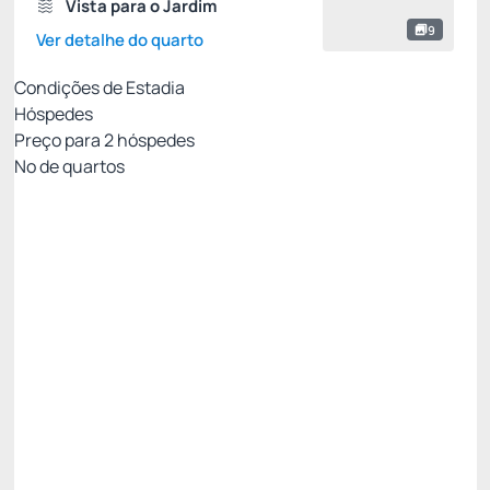
Vista para o Jardim
9
Ver detalhe do quarto
Condições de Estadia
Hóspedes
Preço para
2
hóspedes
Nº de quartos
Tarifa Flexível
Preço para 2 Hóspedes:
Pague com Cartão de crédito
Pensão completa
Não Reembolsável
15% Off -15%
Restam 2 quartos
R$ 2.204,34