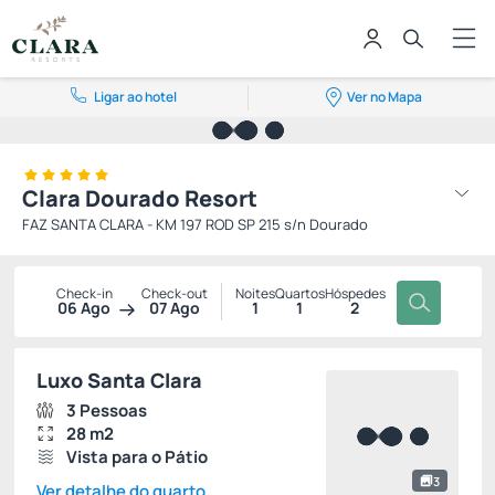
Ligar ao hotel
Ver no Mapa
Clara Dourado Resort
FAZ SANTA CLARA - KM 197 ROD SP 215 s/n Dourado
Check-in
Check-out
Noites
Quartos
Hóspedes
06 Ago
07 Ago
1
1
2
Luxo Santa Clara
3 Pessoas
28 m2
Vista para o Pátio
3
Ver detalhe do quarto