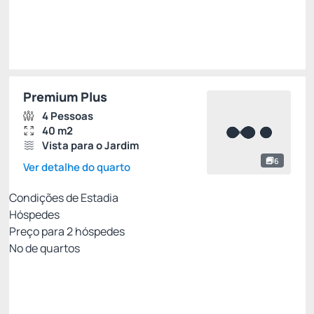
Impostos e taxas não inclusos
Escolher
Premium Plus
4 Pessoas
40 m2
Vista para o Jardim
6
Ver detalhe do quarto
Condições de Estadia
Hóspedes
Preço para
2
hóspedes
Nº de quartos
Tarifa Flexível
Preço para 2 Hóspedes:
Pague com Cartão de crédito