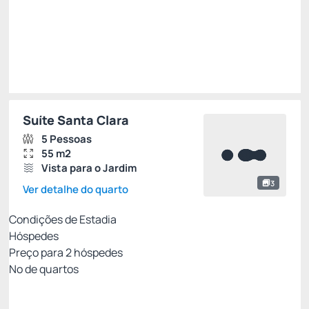
Total de
R$ 1.839,66
Impostos e taxas não inclusos
Escolher
Suíte Santa Clara
5 Pessoas
55 m2
Vista para o Jardim
3
Ver detalhe do quarto
Condições de Estadia
Hóspedes
Preço para
2
hóspedes
Nº de quartos
Tarifa Flexível
Preço para 2 Hóspedes: