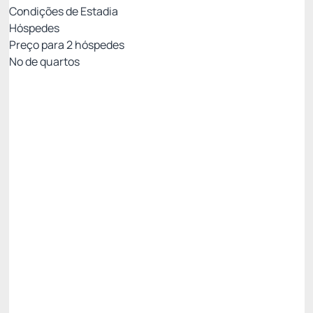
Condições de Estadia
Hóspedes
Preço para
2
hóspedes
Nº de quartos
Tarifa Flexível
Preço para 2 Hóspedes:
Pague com Cartão de crédito
Pensão completa
Não Reembolsável
15% Off -15%
Só existe 1 quarto disponível
R$ 2.954,27
R$
2.511,
13
/noite
Total de
R$ 2.511,13
Impostos e taxas não inclusos