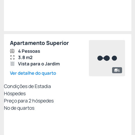
Impostos e taxas não inclusos
Escolher
Apartamento Superior
4 Pessoas
3.8 m2
Vista para o Jardim
6
Ver detalhe do quarto
Condições de Estadia
Hóspedes
Preço para
2
hóspedes
Nº de quartos
Tarifa Flexível
Preço para 2 Hóspedes:
Pague com Cartão de crédito