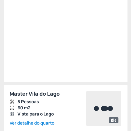
Não Reembolsável
15% Off -15%
R$ 2.380,72
R$
2.023,
62
/noite
Total de
R$ 2.023,62
Impostos e taxas não inclusos
Escolher
Master Vila do Lago
5 Pessoas
60 m2
Vista para o Lago
6
Ver detalhe do quarto