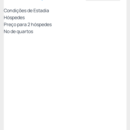
Condições de Estadia
Hóspedes
Preço para
2
hóspedes
Nº de quartos
Tarifa Flexível
Preço para 2 Hóspedes:
Pague com Cartão de crédito
Pensão completa
Não Reembolsável
15% Off -15%
Só existe 1 quarto disponível
R$ 2.204,34
R$
1.873,
69
/noite
Total de
R$ 1.873,69