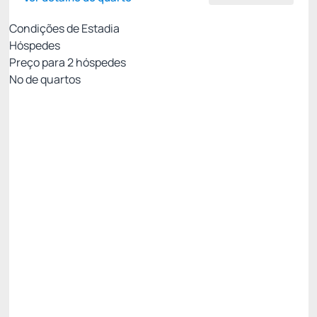
Condições de Estadia
Hóspedes
Preço para
2
hóspedes
Nº de quartos
Tarifa Flexível
Preço para 2 Hóspedes:
Pague com Cartão de crédito
Pensão completa
Não Reembolsável
15% Off -15%
Só existe 1 quarto disponível
R$ 2.090,71
R$
1.777,
11
/noite
Total de
R$ 1.777,11