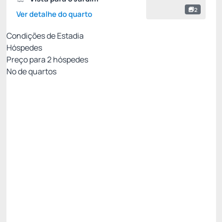
2
Ver detalhe do quarto
Condições de Estadia
Hóspedes
Preço para
2
hóspedes
Nº de quartos
Tarifa Flexível
Preço para 2 Hóspedes:
Pague com Cartão de crédito
Pensão completa
Não Reembolsável
15% Off -15%
Restam 2 quartos
R$ 2.272,51
R$
1.931,
64