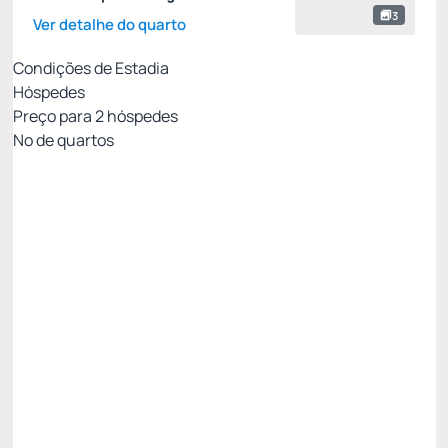
3
Ver detalhe do quarto
Condições de Estadia
Hóspedes
Preço para
2
hóspedes
Nº de quartos
Tarifa Flexível
Preço para 2 Hóspedes:
Pague com Cartão de crédito
Pensão completa
Não Reembolsável
15% Off -15%
R$ 2.386,15
R$
2.028,
23
/noite
Total de
R$ 2.028,23