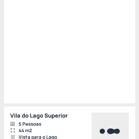
Pensão completa
Não Reembolsável
15% Off -15%
R$ 2.207,58
R$
1.876,
45
/noite
Total de
R$ 1.876,45
Impostos e taxas não inclusos
Escolher
Vila do Lago Superior
5 Pessoas
44 m2
Vista para o Lago