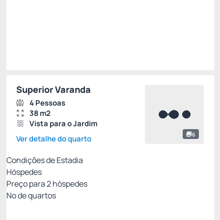
R$
1.784,
46
/noite
Total de
R$ 1.784,46
Impostos e taxas não inclusos
Escolher
Superior Varanda
4 Pessoas
38 m2
Vista para o Jardim
6
Ver detalhe do quarto
Condições de Estadia
Hóspedes
Preço para
2
hóspedes
Nº de quartos
Tarifa Flexível