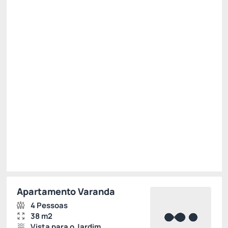
Pensão completa
Não Reembolsável
15% Off -15%
Só existe 1 quarto disponível
R$ 2.164,30
R$
1.839,
66
/noite
Total de
R$ 1.839,66
Impostos e taxas não inclusos
Escolher
Apartamento Varanda
4 Pessoas
38 m2
Vista para o Jardim