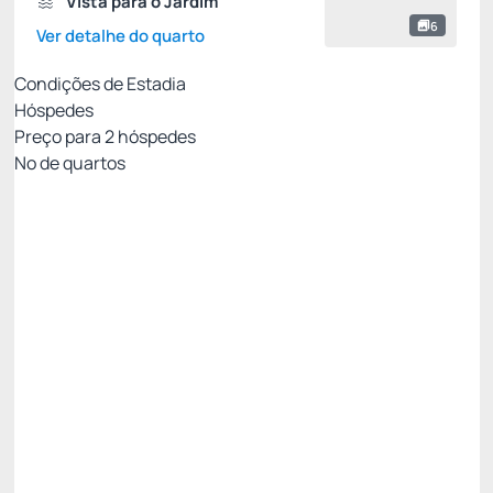
Vista para o Jardim
6
Ver detalhe do quarto
Condições de Estadia
Hóspedes
Preço para
2
hóspedes
Nº de quartos
Tarifa Flexível
Preço para 2 Hóspedes:
Pague com Cartão de crédito
Pensão completa
Não Reembolsável
15% Off -15%
R$ 2.227,05
R$
1.893,
00
/noite