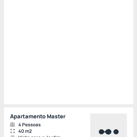
Pague com Cartão de crédito
Pensão completa
Não Reembolsável
15% Off -15%
R$ 2.099,36
R$
1.784,
46
/noite
Total de
R$ 1.784,46
Impostos e taxas não inclusos
Escolher
Apartamento Master
4 Pessoas
40 m2