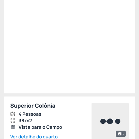
Não Reembolsável
15% Off -15%
R$ 2.056,09
R$
1.747,
68
/noite
Total de
R$ 1.747,68
Impostos e taxas não inclusos
Escolher
Superior Colônia
4 Pessoas
38 m2
Vista para o Campo
5
Ver detalhe do quarto