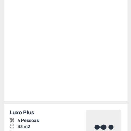
Pensão completa
Não Reembolsável
15% Off -15%
Só existe 1 quarto disponível
R$ 2.099,36
R$
1.784,
46
/noite
Total de
R$ 1.784,46
Impostos e taxas não inclusos
Escolher
Luxo Plus
4 Pessoas
33 m2