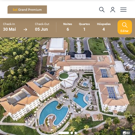
Check-In
Check-Out
Noites
Quartos
Hóspedes
30 Mai
05 Jun
6
1
4
Editar
80