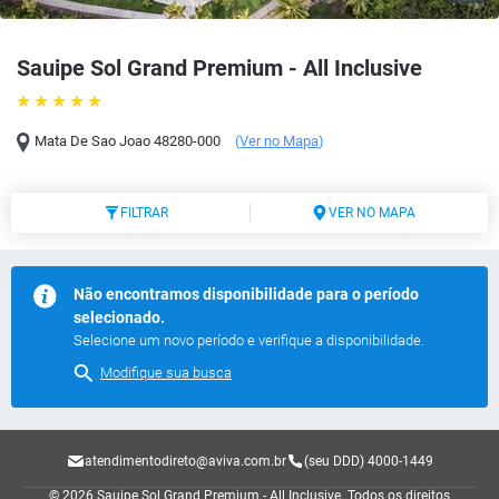
Sauipe Sol Grand Premium - All Inclusive
Mata De Sao Joao
48280-000
(
Ver no Mapa
)
FILTRAR
VER NO MAPA
Não encontramos disponibilidade para o período
selecionado.
Selecione um novo período e verifique a disponibilidade.
Modifique sua busca
atendimentodireto@aviva.com.br
(seu DDD) 4000-1449
© 2026 Sauipe Sol Grand Premium - All Inclusive.
Todos os direitos