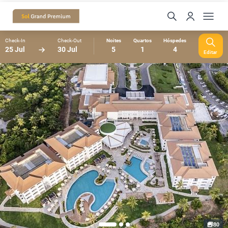
Check-In
Check-Out
Noites
Quartos
Hóspedes
25 Jul
30 Jul
5
1
4
Editar
80