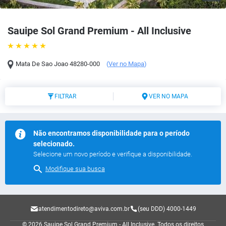
Sauipe Sol Grand Premium - All Inclusive
Mata De Sao Joao
48280-000
(
Ver no Mapa
)
FILTRAR
VER NO MAPA
Não encontramos disponibilidade para o período
selecionado.
Selecione um novo período e verifique a disponibilidade.
Modifique sua busca
atendimentodireto@aviva.com.br
(seu DDD) 4000-1449
© 2026 Sauipe Sol Grand Premium - All Inclusive.
Todos os direitos