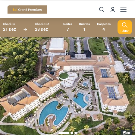
Check-In
Check-Out
Noites
Quartos
Hóspedes
21 Dez
28 Dez
7
1
4
Editar
80