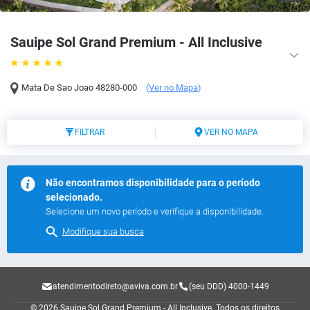
Sauipe Sol Grand Premium - All Inclusive
Mata De Sao Joao
48280-000
(
Ver no Mapa
)
FILTRAR
VER NO MAPA
Não encontramos disponibilidade para o período
selecionado.
Selecione um novo período e verifique a disponibilidade.
Modifique sua busca
atendimentodireto@aviva.com.br
(seu DDD) 4000-1449
© 2026 Sauipe Sol Grand Premium - All Inclusive.
Todos os direitos