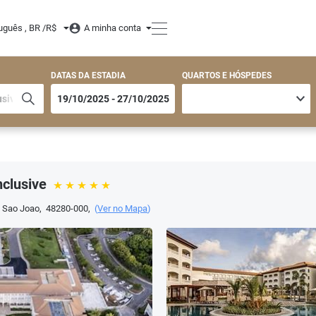
uguês , BR /
R$
A minha conta
DATAS DA ESTADIA
QUARTOS E HÓSPEDES
nclusive
 Sao Joao
,
48280-000
,
(
Ver no Mapa
)