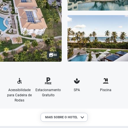
80
Acessibilidade
Estacionamento
SPA
Piscina
para Cadeira de
Gratuito
Rodas
MAIS SOBRE O HOTEL