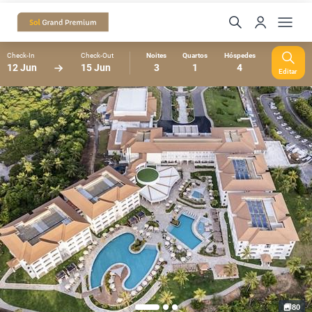
Check-In
Check-Out
Noites
Quartos
Hóspedes
12 Jun
15 Jun
3
1
4
Editar
80