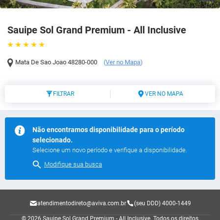
Sauipe Sol Grand Premium - All Inclusive
Mata De Sao Joao
48280-000
(
Ver no Mapa
)
FILTRAR
VER NO MAPA
Não encontramos disponibilidade para o período
selecionado.
Selecione um novo período e verifique a disponibilidade.
Modifique sua busca
atendimentodireto@aviva.com.br
(seu DDD) 4000-1449
© 2026 Sauipe Sol Grand Premium - All Inclusive.
Todos os direitos