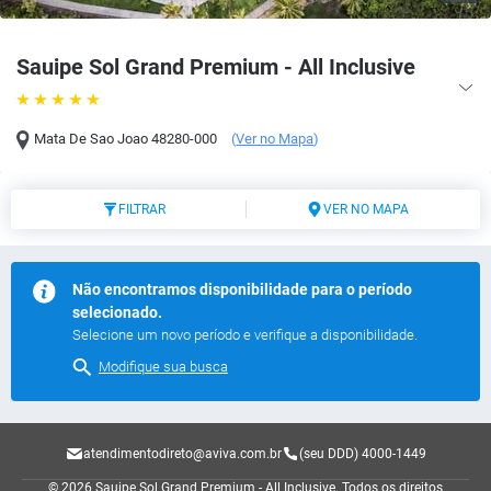
Sauipe Sol Grand Premium - All Inclusive
Mata De Sao Joao
48280-000
(
Ver no Mapa
)
FILTRAR
VER NO MAPA
Não encontramos disponibilidade para o período
selecionado.
Selecione um novo período e verifique a disponibilidade.
Modifique sua busca
atendimentodireto@aviva.com.br
(seu DDD) 4000-1449
© 2026 Sauipe Sol Grand Premium - All Inclusive.
Todos os direitos