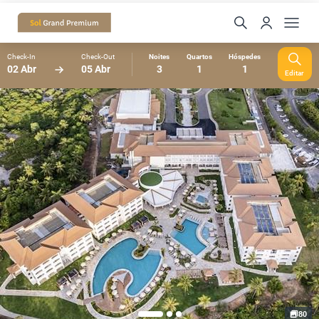
Check-In
Check-Out
Noites
Quartos
Hóspedes
02 Abr
05 Abr
3
1
1
Editar
80