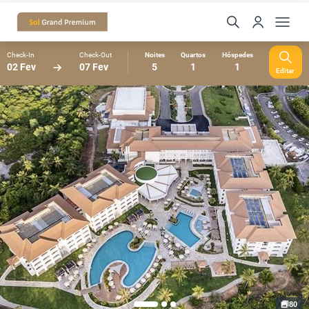
Check-In
Check-Out
Noites
Quartos
Hóspedes
02 Fev
07 Fev
5
1
1
Editar
80