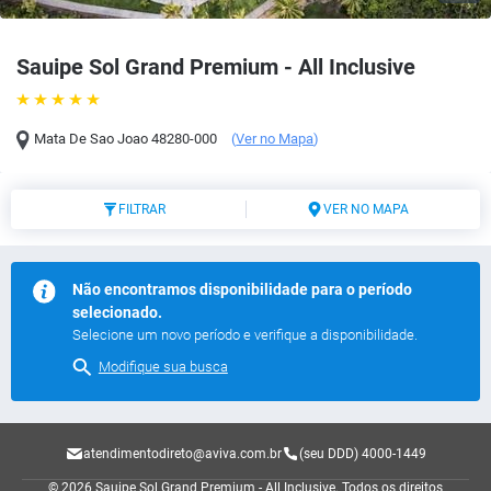
Sauipe Sol Grand Premium - All Inclusive
Mata De Sao Joao
48280-000
(
Ver no Mapa
)
FILTRAR
VER NO MAPA
Não encontramos disponibilidade para o período
selecionado.
Selecione um novo período e verifique a disponibilidade.
Modifique sua busca
atendimentodireto@aviva.com.br
(seu DDD) 4000-1449
© 2026 Sauipe Sol Grand Premium - All Inclusive.
Todos os direitos