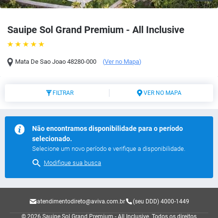
Sauipe Sol Grand Premium - All Inclusive
Mata De Sao Joao
48280-000
(
Ver no Mapa
)
FILTRAR
VER NO MAPA
Não encontramos disponibilidade para o período
selecionado.
Selecione um novo período e verifique a disponibilidade.
Modifique sua busca
atendimentodireto@aviva.com.br
(seu DDD) 4000-1449
© 2026 Sauipe Sol Grand Premium - All Inclusive.
Todos os direitos