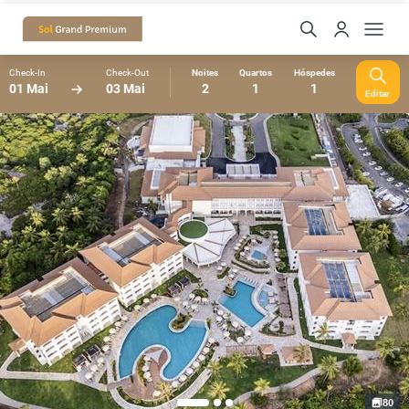
Check-In
Check-Out
Noites
Quartos
Hóspedes
01 Mai
03 Mai
2
1
1
Editar
80