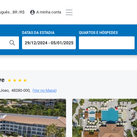
uguês , BR /
R$
A minha conta
DATAS DA ESTADIA
QUARTOS E HÓSPEDES
ve
 Joao
,
48280-000
,
(
Ver no Mapa
)