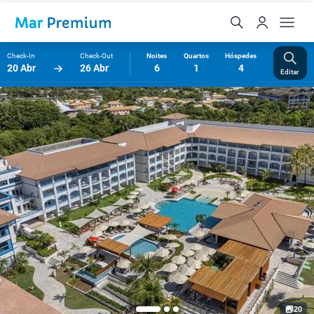
Check-In
Check-Out
Noites
Quartos
Hóspedes
20 Abr
26 Abr
6
1
4
Editar
20