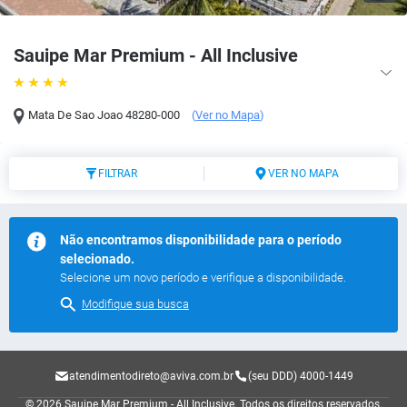
Sauipe Mar Premium - All Inclusive
Mata De Sao Joao
48280-000
(
Ver no Mapa
)
FILTRAR
VER NO MAPA
Não encontramos disponibilidade para o período
selecionado.
Selecione um novo período e verifique a disponibilidade.
Modifique sua busca
atendimentodireto@aviva.com.br
(seu DDD) 4000-1449
© 2026 Sauipe Mar Premium - All Inclusive.
Todos os direitos reservados.