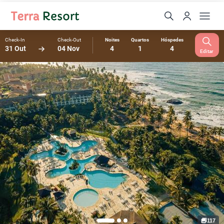
Check-In
Check-Out
Noites
Quartos
Hóspedes
31 Out
04 Nov
4
1
4
Editar
117