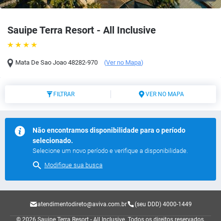
Sauipe Terra Resort - All Inclusive
Mata De Sao Joao
48282-970
(
Ver no Mapa
)
FILTRAR
VER NO MAPA
Não encontramos disponibilidade para o período
selecionado.
Selecione um novo período e verifique a disponibilidade.
Modifique sua busca
atendimentodireto@aviva.com.br
(seu DDD) 4000-1449
© 2026 Sauipe Terra Resort - All Inclusive.
Todos os direitos reservados.