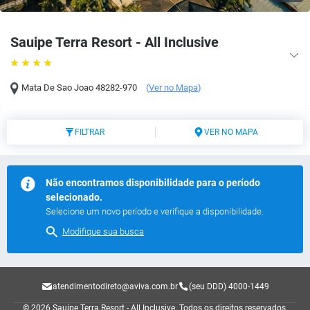
Sauipe Terra Resort - All Inclusive
Mata De Sao Joao
48282-970
(
Ver no Mapa
)
FILTRAR
VER NO MAPA
Não encontramos disponibilidade para o período
selecionado.
Selecione um novo período e verifique a disponibilidade.
Modifique sua busca
atendimentodireto@aviva.com.br
(seu DDD) 4000-1449
© 2026 Sauipe Terra Resort - All Inclusive.
Todos os direitos reservados.