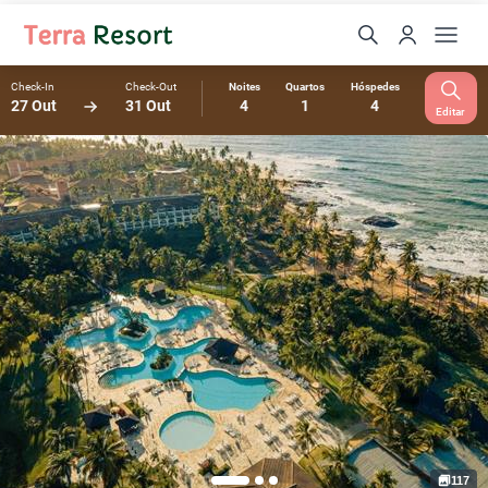
Check-In
Check-Out
Noites
Quartos
Hóspedes
27 Out
31 Out
4
1
4
Editar
117