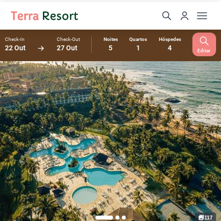
Check-In
Check-Out
Noites
Quartos
Hóspedes
22 Out
27 Out
5
1
4
Editar
117