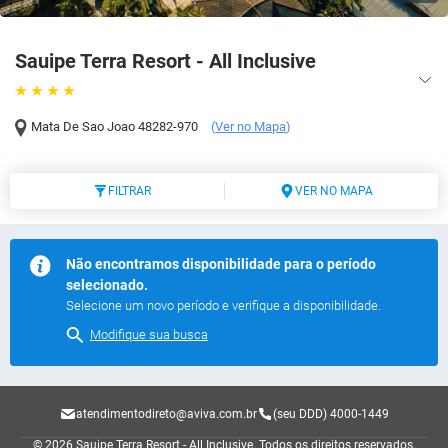
Sauipe Terra Resort - All Inclusive
Mata De Sao Joao
48282-970
(
Ver no Mapa
)
FILTRAR
VER NO MAPA
Não encontramos disponibilidade para o período
selecionado.
Selecione um novo período e verifique a disponibilidade.
Modifique sua busca
atendimentodireto@aviva.com.br
(seu DDD) 4000-1449
© 2026 Sauipe Terra Resort - All Inclusive.
Todos os direitos reservados.