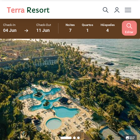
Check-In
Check-Out
Noites
Quartos
Hóspedes
04 Jun
11 Jun
7
1
4
Editar
117