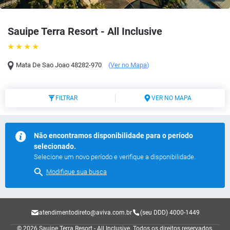
Sauipe Terra Resort - All Inclusive
Mata De Sao Joao
48282-970
(
Ver no Mapa
)
FILTRAR
VER NO MAPA
Não encontramos disponibilidade para o período
selecionado.
Selecione um novo período e verifique a disponibilidade.
Modifique sua busca
atendimentodireto@aviva.com.br
(seu DDD) 4000-1449
© 2026 Sauipe Terra Resort - All Inclusive.
Todos os direitos reservados.