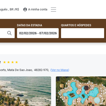
uguês , BR /
R$
A minha conta
DATAS DA ESTADIA
QUARTOS E HÓSPEDES
e
sorts
,
Mata De Sao Joao
,
48282-970
,
(
Ver no Mapa
)