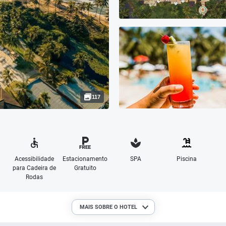
117
Acessibilidade
Estacionamento
SPA
Piscina
para Cadeira de
Gratuito
Rodas
MAIS SOBRE O HOTEL