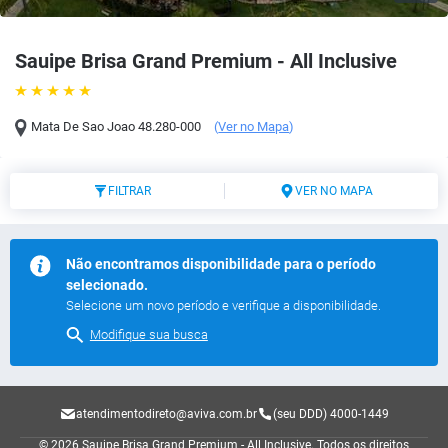
Sauipe Brisa Grand Premium - All Inclusive
Mata De Sao Joao
48.280-000
(
Ver no Mapa
)
FILTRAR
VER NO MAPA
Não encontramos disponibilidade para o período
selecionado.
Selecione um novo período e verifique a disponibilidade.
Modifique sua busca
atendimentodireto@aviva.com.br
(seu DDD) 4000-1449
© 2026 Sauipe Brisa Grand Premium - All Inclusive.
Todos os direitos