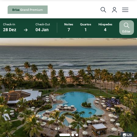
Check-In
Check-Out
Noites
Quartos
Hóspedes
28 Dez
04 Jan
7
1
4
Editar
126