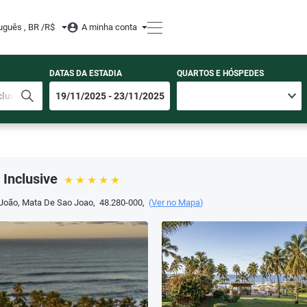
uguês , BR /
R$
A minha conta
DATAS DA ESTADIA
QUARTOS E HÓSPEDES
 Inclusive
 João
,
Mata De Sao Joao
,
48.280-000
,
(
Ver no Mapa
)