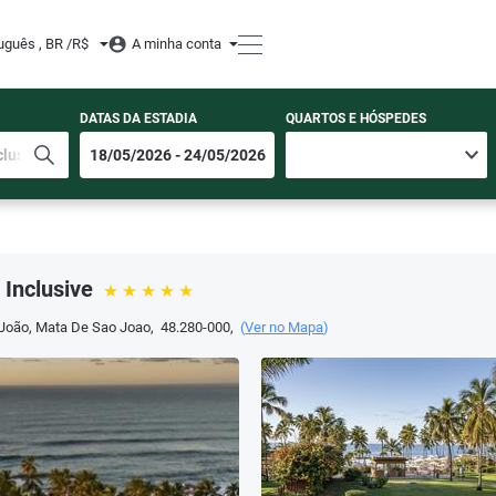
uguês , BR /
R$
A minha conta
DATAS DA ESTADIA
QUARTOS E HÓSPEDES
 Inclusive
 João
,
Mata De Sao Joao
,
48.280-000
,
(
Ver no Mapa
)