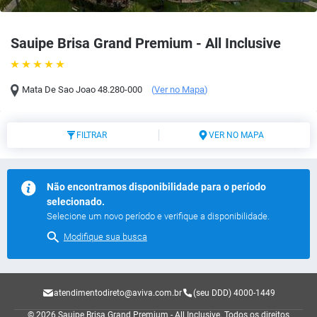
Sauipe Brisa Grand Premium - All Inclusive
Mata De Sao Joao
48.280-000
(
Ver no Mapa
)
FILTRAR
VER NO MAPA
Não encontramos disponibilidade para o período
selecionado.
Selecione um novo período e verifique a disponibilidade.
Modifique sua busca
atendimentodireto@aviva.com.br
(seu DDD) 4000-1449
© 2026 Sauipe Brisa Grand Premium - All Inclusive.
Todos os direitos