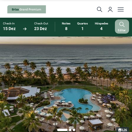
Check-In
Check-Out
Noites
Quartos
Hóspedes
15 Dez
23 Dez
8
1
4
Editar
126