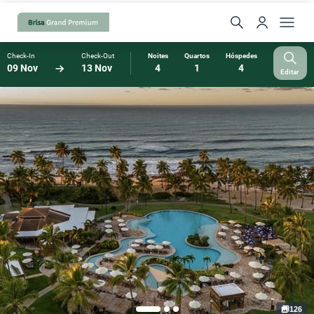
Check-In
Check-Out
Noites
Quartos
Hóspedes
09 Nov
13 Nov
4
1
4
Editar
126