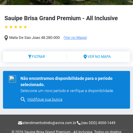
Sauipe Brisa Grand Premium - All Inclusive
Mata De Sao Joao
48.280-000
(
Ver no Mapa
)
FILTRAR
VER NO MAPA
Não encontramos disponibilidade para o período
selecionado.
Selecione um novo período e verifique a disponibilidade.
Modifique sua busca
atendimentodireto@aviva.com.br
(seu DDD) 4000-1449
© 2026 Sauipe Brisa Grand Premium - All Inclusive.
Todos os direitos