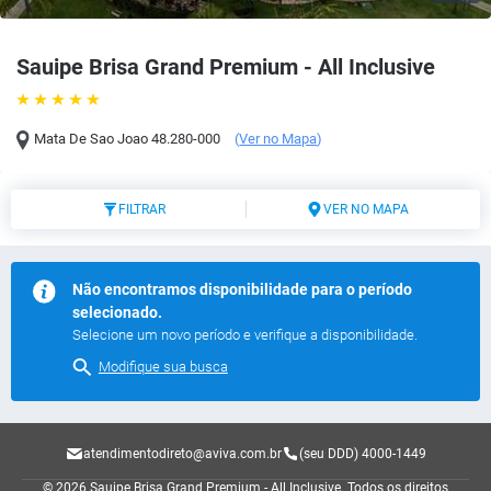
Sauipe Brisa Grand Premium - All Inclusive
Mata De Sao Joao
48.280-000
(
Ver no Mapa
)
FILTRAR
VER NO MAPA
Não encontramos disponibilidade para o período
selecionado.
Selecione um novo período e verifique a disponibilidade.
Modifique sua busca
atendimentodireto@aviva.com.br
(seu DDD) 4000-1449
© 2026 Sauipe Brisa Grand Premium - All Inclusive.
Todos os direitos