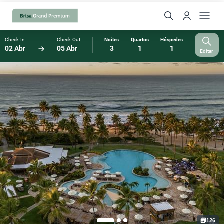
Check-In
Check-Out
Noites
Quartos
Hóspedes
02 Abr
05 Abr
3
1
1
Editar
126