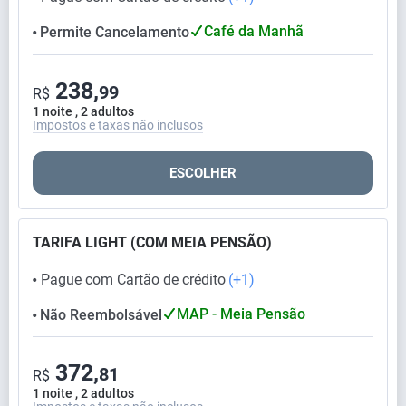
Café da Manhã
Permite Cancelamento
⬤
238,
99
R$
1 noite , 2 adultos
Impostos e taxas não inclusos
ESCOLHER
TARIFA LIGHT (COM MEIA PENSÃO)
Pague com Cartão de crédito
(+1)
⬤
MAP - Meia Pensão
Não Reembolsável
⬤
372,
81
R$
1 noite , 2 adultos