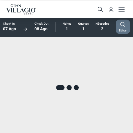
Check-In
Check-Out
Noites
Quartos
Hóspedes
07 Ago
08 Ago
1
1
2
Editar