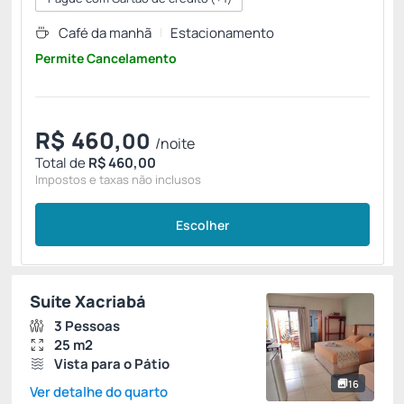
Café da manhã
Estacionamento
Permite Cancelamento
R$
460,
00
/noite
Total de
R$ 460,00
Impostos e taxas não inclusos
Escolher
Suíte Xacriabá
3 Pessoas
25 m2
Vista para o Pátio
16
Ver detalhe do quarto