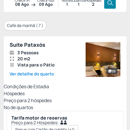
Check-in
Check-out
Noites
Quartos
Hóspedes
08 Ago
09 Ago
1
1
2
Café da manhã (
7
)
Suíte Pataxós
3 Pessoas
20 m2
Vista para o Pátio
39
Ver detalhe do quarto
Condições de Estadia
Hóspedes
Preço para
2
hóspedes
Nº de quartos
Tarifa motor de reservas
Preço para 2 Hóspedes:
Pague com Cartão de crédito
(+1)