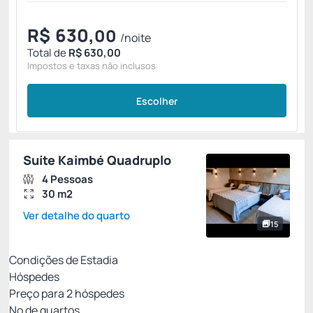
R$
630,
00
/noite
Total de
R$ 630,00
Impostos e taxas não inclusos
Escolher
Suíte Kaimbé Quadruplo
4 Pessoas
30 m2
Ver detalhe do quarto
15
Condições de Estadia
Hóspedes
Preço para
2
hóspedes
Nº de quartos