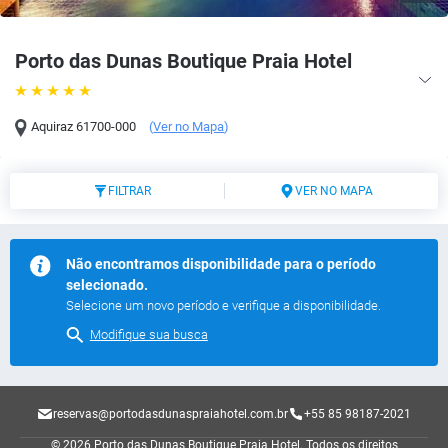
Porto das Dunas Boutique Praia Hotel
Aquiraz
61700-000
(
Ver no Mapa
)
FILTRAR
VER NO MAPA
Não encontramos disponibilidade para o período
selecionado.
Selecione um novo período e verifique a disponibilidade.
Modifique sua busca
reservas@portodasdunaspraiahotel.com.br
+55 85 98187-2021
© 2026 Porto das Dunas Boutique Praia Hotel.
Todos os direitos