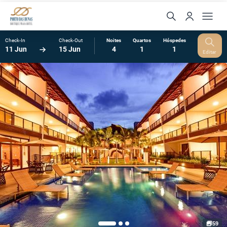
Check-In
Check-Out
Noites
Quartos
Hóspedes
11 Jun
15 Jun
4
1
1
Editar
59