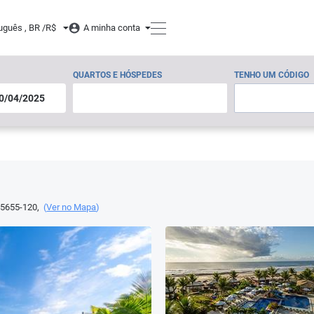
uguês , BR /
R$
A minha conta
QUARTOS E HÓSPEDES
TENHO UM CÓDIGO
5655-120
,
(
Ver no Mapa
)