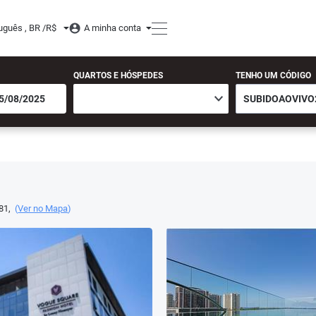
uguês , BR /
R$
A minha conta
QUARTOS E HÓSPEDES
TENHO UM CÓDIGO
81
,
(
Ver no Mapa
)