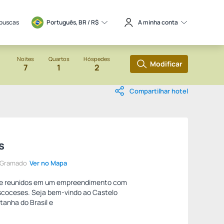
 buscas
Português, BR / 
R$
A minha conta
Noites
Quartos
Hóspedes
Modificar
7
1
2
Compartilhar hotel
s
e Gramado
Ver no Mapa
inte reunidos em um empreendimento com
escoceses. Seja bem-vindo ao Castelo
tanha do Brasil e