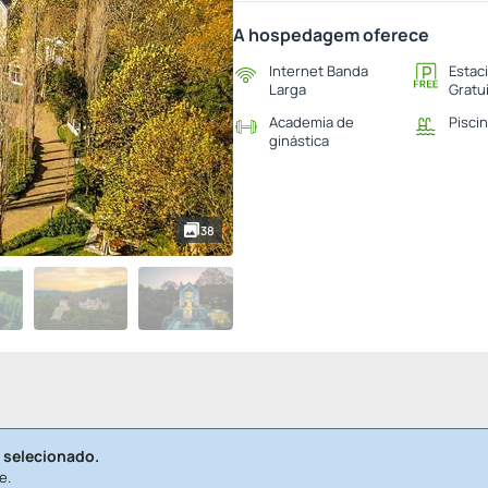
A hospedagem oferece
Internet Banda
Estac
Larga
Gratu
Academia de
Pisci
ginástica
38
 selecionado.
e.