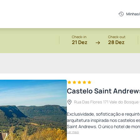
Minhas
Check-in
Check-out
21 Dez
28 Dez
Castelo Saint Andrew
Rua Das Flores 171 Vale do Bosqu
Exclusividade, sofisticação e requ
arquitetura inspirada nos castelos 
Saint Andrews. O único hotel de mon
Ler mais