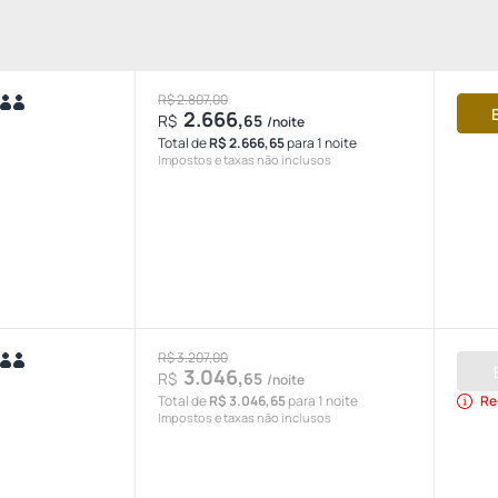
R$ 2.807,00
2.666,
R$
65
/noite
Total de
R$ 2.666,65
para 1 noite
Impostos e taxas não inclusos
R$ 3.207,00
3.046,
R$
65
/noite
Total de
R$ 3.046,65
para 1 noite
Re
Impostos e taxas não inclusos