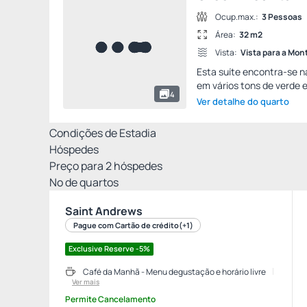
Ocup.max.:
3 Pessoas
Área:
32 m2
Vista:
Vista para a Mo
Esta suíte encontra-se n
em vários tons de verde e
4
Ver detalhe do quarto
Condições de Estadia
Hóspedes
Preço para
2
hóspedes
Nº de quartos
Saint Andrews
Pague com Cartão de crédito
(+1)
Exclusive Reserve -5%
Café da Manhã - Menu degustação e horário livre
Ver mais
Permite Cancelamento