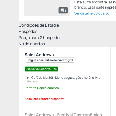
Esta suíte encontra-se n
branco. Esta suíte impres
3
Ver detalhe do quarto
Condições de Estadia
Hóspedes
Preço para
2
hóspedes
Nº de quartos
Saint Andrews
Pague com Cartão de crédito
(+1)
Exclusive Reserve -5%
Café da Manhã - Menu degustação e horário livre
Ver mais
Permite Cancelamento
Só existe 1 quarto disponível
Saint Andrews - Festival Gastronômico