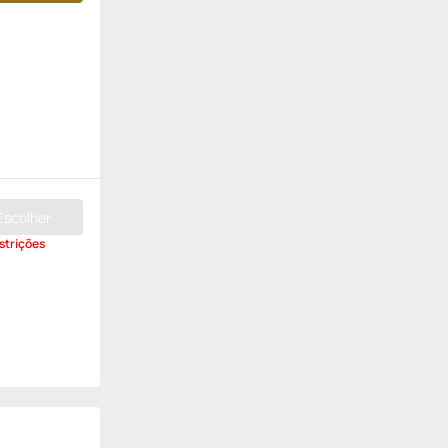
Escolher
strições