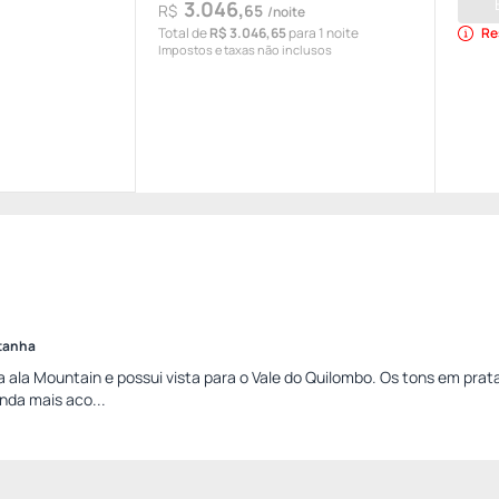
3.046,
R$
65
/noite
Total de
R$ 3.046,65
para 1 noite
Re
Impostos e taxas não inclusos
ntanha
a ala Mountain e possui vista para o Vale do Quilombo. Os tons em prat
nda mais aco...