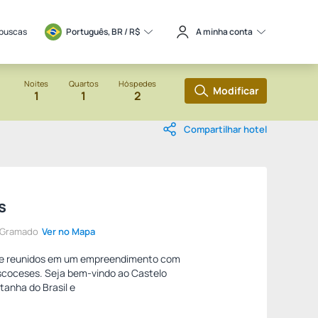
 buscas
Português, BR / 
R$
A minha conta
Noites
Quartos
Hóspedes
Modificar
1
1
2
Compartilhar hotel
s
e Gramado
Ver no Mapa
inte reunidos em um empreendimento com
escoceses. Seja bem-vindo ao Castelo
tanha do Brasil e