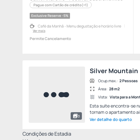
Pague com Cartão de crédito
(+1)
Exclusive Reserve -5%
Café da Manhã - Menu degustação e horário livre
Ver mais
Permite Cancelamento
Silver Mountain
Ocup.max.:
2 Pessoas
Área:
28 m2
Vista:
Vista para a Mo
Esta suíte encontra-se n
tornam o apartamento ai
3
Ver detalhe do quarto
Condições de Estadia