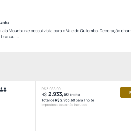
ntanha
a ala Mountain e possui vista para o Vale do Quilombo. Decoração char
 branco....
R$ 3.088,00
2.933,
R$
60
/noite
Total de
R$ 2.933,60
para 1 noite
Impostos e taxas não inclusos