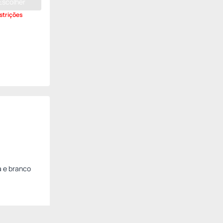
Escolher
strições
a e branco