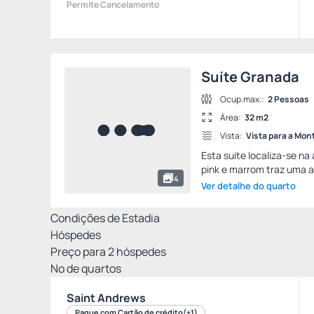
Permite Cancelamento
Suíte Granada
Ocup.max.:
2 Pessoas
Área:
32 m2
Vista:
Vista para a Mo
Esta suíte localiza-se na
pink e marrom traz uma a
4
Ver detalhe do quarto
Condições de Estadia
Hóspedes
Preço para
2
hóspedes
Nº de quartos
Saint Andrews
Pague com Cartão de crédito
(+1)