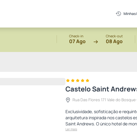
Minhas
Check-in
Check-out
07 Ago
08 Ago
Castelo Saint Andrew
Rua Das Flores 171 Vale do Bosqu
Exclusividade, sofisticação e requ
arquitetura inspirada nos castelos 
Saint Andrews. O único hotel de mon
Ler mais