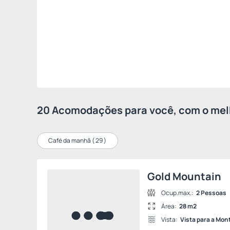
20 Acomodações para você, com o melh
Café da manhã (
29
)
Gold Mountain
Ocup.max.:
2 Pessoas
Área:
28 m2
Vista:
Vista para a Mo