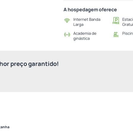
A hospedagem oferece
Internet Banda
Estac
Larga
Gratu
Academia de
Pisci
ginástica
or preço garantido!
ntanha