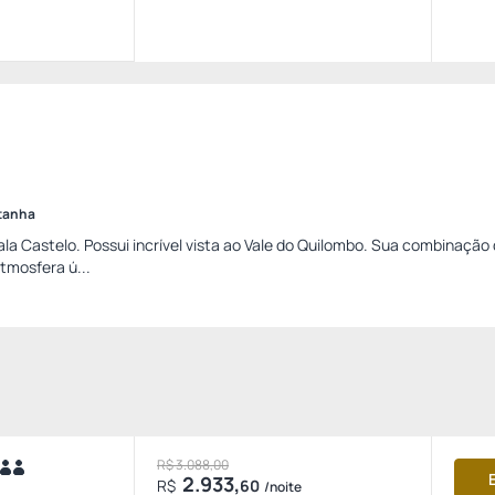
ntanha
 ala Castelo. Possui incrível vista ao Vale do Quilombo. Sua combinação
tmosfera ú...
R$ 3.088,00
2.933,
R$
60
/noite