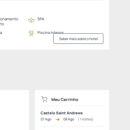
ionamento
SPA
ito
na
Piscina Interior
Saber mais sobre o hotel
Meu Carrinho
Castelo Saint Andrews
07 Ago
08 Ago
(
1
noites)