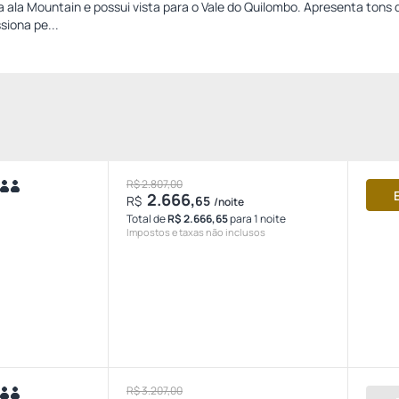
a ala Mountain e possui vista para o Vale do Quilombo. Apresenta tons
siona pe...
R$ 2.807,00
2.666,
R$
65
/noite
Total de
R$ 2.666,65
para 1 noite
Impostos e taxas não inclusos
R$ 3.207,00