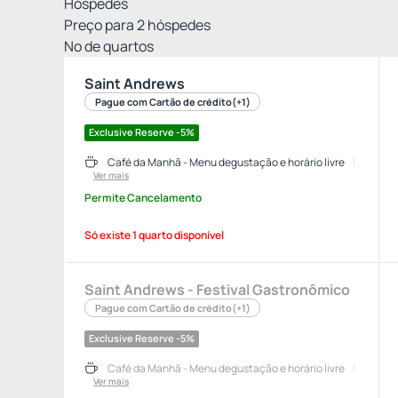
Hóspedes
Preço para
2
hóspedes
Nº de quartos
Saint Andrews
Pague com Cartão de crédito
(+1)
Exclusive Reserve -5%
Café da Manhã - Menu degustação e horário livre
Ver mais
Permite Cancelamento
Só existe 1 quarto disponível
Saint Andrews - Festival Gastronômico
Pague com Cartão de crédito
(+1)
Exclusive Reserve -5%
Café da Manhã - Menu degustação e horário livre
Ver mais