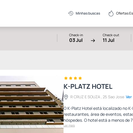
Ofertas E
Minhas buscas
Check-in
Check-out
03 Jul
11 Jul
K-PLATZ HOTEL
R CRUZ E SOUZA , 25 Sao Jose
Ver
O K-Platz Hotel está localizado no K
restaurantes, área de eventos, esta
hóspedes. O hotel está a menos de 7
Ler mais