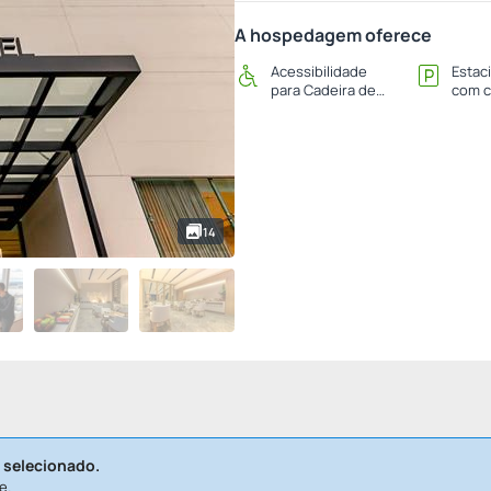
A hospedagem oferece
Acessibilidade
Estac
para Cadeira de
com c
Rodas
14
 selecionado.
e.