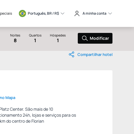
speciais
Português, BR / 
R$
A minha conta
Noites
Quartos
Hóspedes
Modificar
8
1
1
Compartilhar hotel
 no Mapa
-Platz Center. São mais de 10
cionamento 24h, lojas e serviços para os
km do centro de Florian