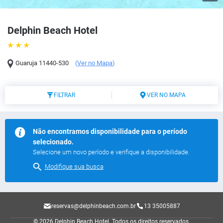
Delphin Beach Hotel
Guaruja
11440-530
(
Ver no Mapa
)
FILTRAR
VER NO MAPA
Não encontramos disponibilidade para o período
selecionado.
Selecione um novo período e verifique a disponibilidade.
Modifique sua busca
reservas@delphinbeach.com.br
13 35005887
© 2026 Delphin Beach Hotel.
Todos os direitos reservados.