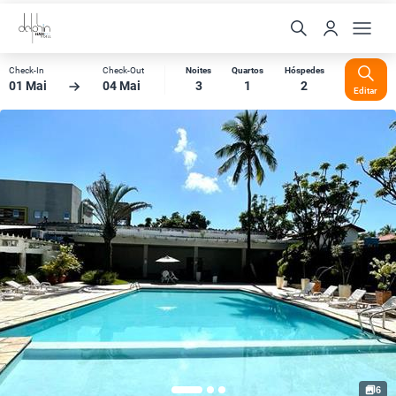
Check-In
Check-Out
Noites
Quartos
Hóspedes
01 Mai
04 Mai
3
1
2
Editar
6