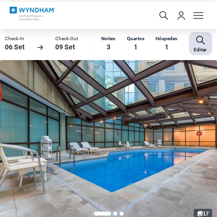
Check-In
Check-Out
Noites
Quartos
Hóspedes
06 Set
09 Set
3
1
1
Editar
17