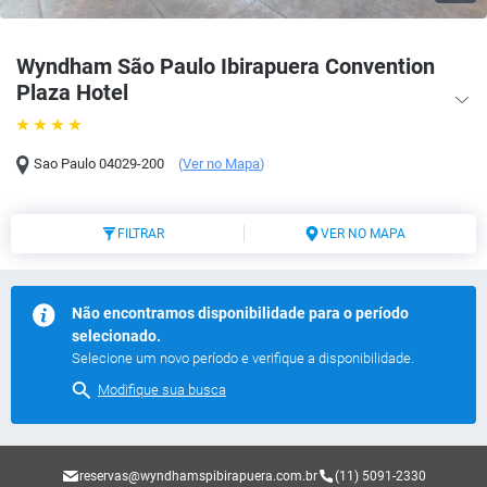
Wyndham São Paulo Ibirapuera Convention
Plaza Hotel
Sao Paulo
04029-200
(
Ver no Mapa
)
FILTRAR
VER NO MAPA
Não encontramos disponibilidade para o período
selecionado.
Selecione um novo período e verifique a disponibilidade.
Modifique sua busca
reservas@wyndhamspibirapuera.com.br
(11) 5091-2330