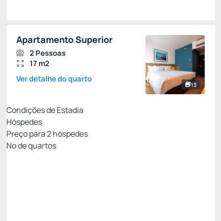
Apartamento Superior
2 Pessoas
17 m2
Ver detalhe do quarto
13
Condições de Estadia
Hóspedes
Preço para
2
hóspedes
Nº de quartos
Melhor Tarifa - sem café
Preço para 2 Hóspedes:
Pagamento no Hotel
Wi-fi
Serviço de limpeza
Não Reembolsável