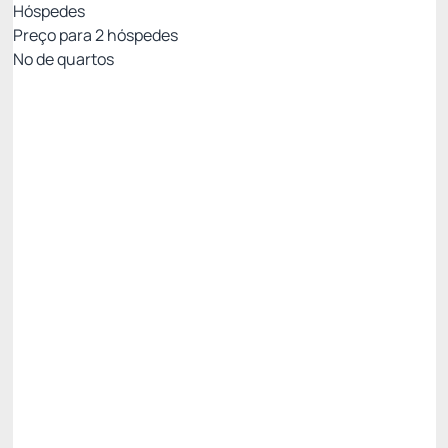
Hóspedes
Preço para
2
hóspedes
Nº de quartos
Melhor Tarifa - sem café
Preço para 2 Hóspedes:
Pagamento no Hotel
Wi-fi
Serviço de limpeza
Não Reembolsável
R$
340,
86
/noite
Total de
R$ 340,86
Impostos e taxas não inclusos
Escolher