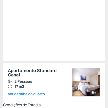
R$
389,
03
/noite
Total de
R$ 389,03
Impostos e taxas não inclusos
Escolher
Apartamento Standard
Casal
2 Pessoas
17 m2
8
Ver detalhe do quarto
Condições de Estadia