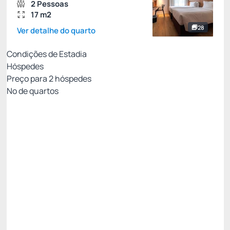
2 Pessoas
17 m2
28
Ver detalhe do quarto
Condições de Estadia
Hóspedes
Preço para
2
hóspedes
Nº de quartos
Melhor Tarifa - sem café
Preço para 2 Hóspedes:
Pagamento no Hotel
Wi-fi
Serviço de limpeza
Não Reembolsável
R$
340,
86
/noite
Total de
R$ 340,86