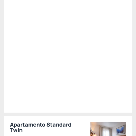
Café da Manhã
Wi-fi
Serviço de limpeza
Não Reembolsável
R$
389,
03
/noite
Total de
R$ 389,03
Impostos e taxas não inclusos
Escolher
Apartamento Standard
Twin