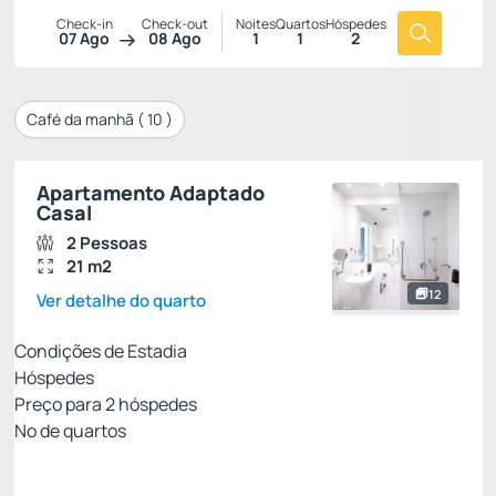
Check-in
Check-out
Noites
Quartos
Hóspedes
07 Ago
08 Ago
1
1
2
Café da manhã (
10
)
Apartamento Adaptado
Casal
2 Pessoas
21 m2
12
Ver detalhe do quarto
Condições de Estadia
Hóspedes
Preço para
2
hóspedes
Nº de quartos
Melhor Tarifa - sem café
Preço para 2 Hóspedes: