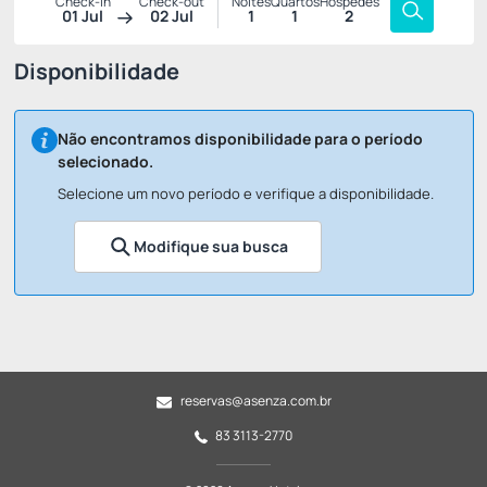
Check-in
Check-out
Noites
Quartos
Hóspedes
01 Jul
02 Jul
1
1
2
Disponibilidade
Não encontramos disponibilidade para o período
selecionado.
Selecione um novo período e verifique a disponibilidade.
Modifique sua busca
reservas@asenza.com.br
83 3113-2770