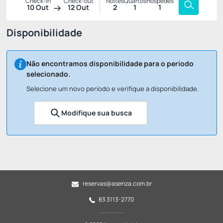
Check-in
Check-out
Noites
Quartos
Hóspedes
10 Out
12 Out
2
1
1
Disponibilidade
Não encontramos disponibilidade para o período
selecionado.
Selecione um novo período e verifique a disponibilidade.
Modifique sua busca
reservas@asenza.com.br
83 3113-2770