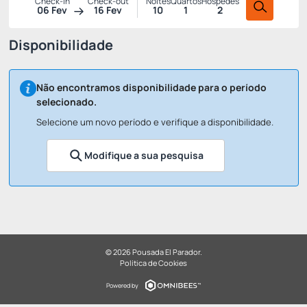
Check-in
Check-out
Noites
Quartos
Hóspedes
06 Fev
16 Fev
10
1
2
Disponibilidade
Não encontramos disponibilidade para o período
selecionado.
Selecione um novo período e verifique a disponibilidade.
Modifique a sua pesquisa
© 2026 Pousada El Parador.
Política de Cookies
Powered by