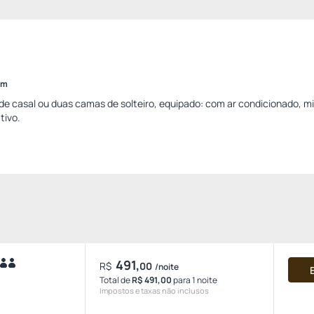
im
casal ou duas camas de solteiro, equipado: com ar condicionado, min
tivo.
491,
R$
00
/noite
Total de
R$ 491,00
para 1 noite
Impostos e taxas não inclusos