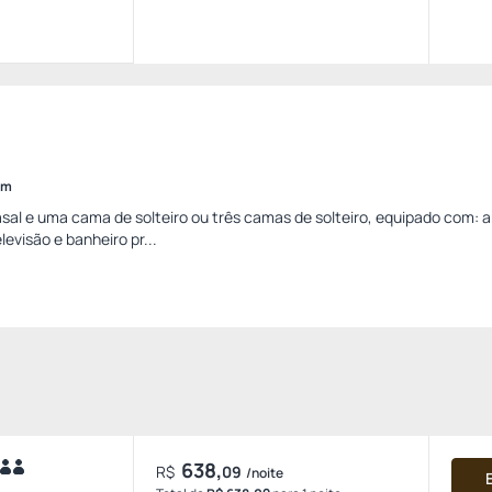
im
l e uma cama de solteiro ou três camas de solteiro, equipado com: a
levisão e banheiro pr...
638,
R$
09
/noite