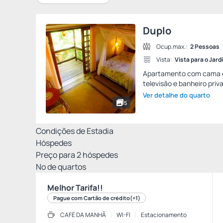
Duplo
Ocup.max.:
2 Pessoas
Vista:
Vista para o Jard
Apartamento com cama de 
televisão e banheiro priva
Ver detalhe do quarto
5
Condições de Estadia
Hóspedes
Preço para
2
hóspedes
Nº de quartos
Melhor Tarifa!!
Pague com Cartão de crédito
(+1)
CAFÉ DA MANHÃ
WI-FI
Estacionamento