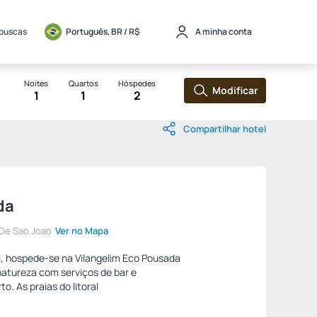
 buscas
Português, BR / 
R$
A minha conta
Noites
Quartos
Hóspedes
Modificar
1
1
2
Compartilhar hotel
da
De Sao Joao
Ver no Mapa
ai, hospede-se na Vilangelim Eco Pousada
atureza com serviços de bar e
. As praias do litoral