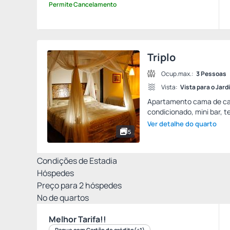
Permite Cancelamento
Triplo
Ocup.max.:
3 Pessoas
Vista:
Vista para o Jard
Apartamento cama de casa
condicionado, mini bar, te
Ver detalhe do quarto
5
Condições de Estadia
Hóspedes
Preço para
2
hóspedes
Nº de quartos
Melhor Tarifa!!
Pague com Cartão de crédito
(+1)