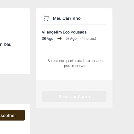
Meu Carrinho
Vilangelim Eco Pousada
06 Ago
07 Ago
(
1
noites)
i bar,
Selecione quartos da lista ao lado
para reservar.
Reservar Agora
Escolher