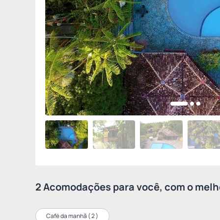
2 Acomodações para você, com o melho
Café da manhã (
2
)