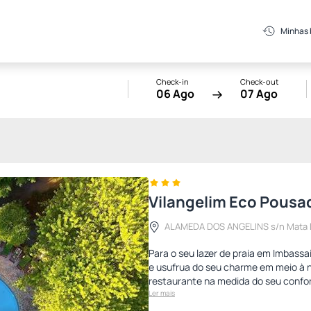
Minhas
Check-in
Check-out
06 Ago
07 Ago
Vilangelim Eco Pousa
ALAMEDA DOS ANGELINS s/n Mata 
Para o seu lazer de praia em Imbass
e usufrua do seu charme em meio à n
restaurante na medida do seu conforto
Ler mais