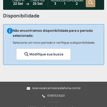
Check-in
Check-out
Noites
Quartos
Hóspedes
22 Set
25 Set
3
1
2
Disponibilidade
Não encontramos disponibilidade para o período
selecionado.
Selecione um novo período e verifique a disponibilidade.
Modifique sua busca
reservas@cachoeirasdafurna.com.br
19 99753 8201